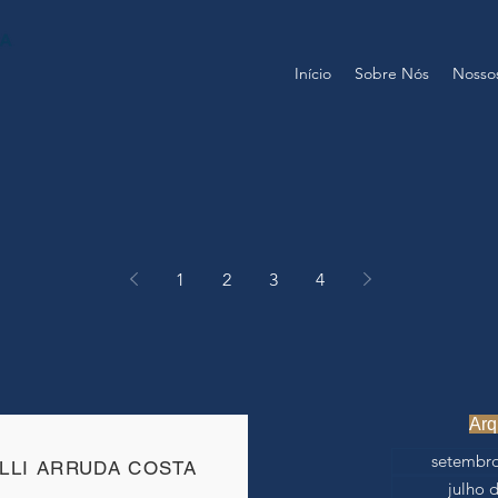
Início
Sobre Nós
Nossos
1
2
3
4
Arq
setembro
LLI ARRUDA COSTA
julho 