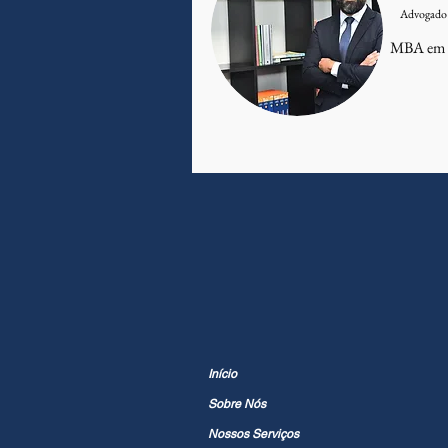
Advogado 
MBA em D
Início
Sobre Nós
Nossos Serviços