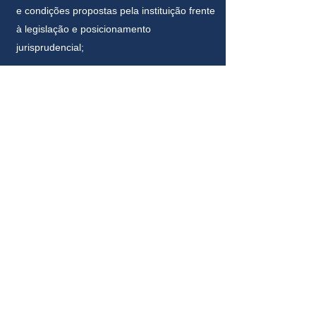
e condições propostas pela instituição frente
à legislação e posicionamento
jurisprudencial;
DIREITO CIVIL
Elaboração e análise de contratos
comerciais de compra e venda de bens e
serviços, representação comercial, etc.;
Assessoria relacionada à execução das
obrigações contratuais e pós contratuais.
Atuação junto aos JUIZADOS ESPECIAIS
para ajuizamento de ações, realização de
defesas e interposição de recursos;
Responsabilidade Civil;
Recuperação de Créditos através de
cobrança administrativa e contenciosa de