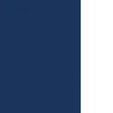
ASSESSORIA JURÍDICA
CONDOMINIAL
A Assessoria Jurídica aos condomínios é
feita nas modalidades consultiva e
contenciosa, tendo como objetivo oferecer
de forma ágil as informações e
orientações de interesse do síndico para
tomada de decisões na administração
condominial, dentro do que estabelece a
legislação aplicável e regras da convenção
e regimento, bem como exercer a defesa
dos interesses do condomínio em ações