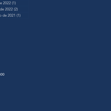
de 2022
(1)
1 post
 de 2022
(2)
2 posts
 de 2021
(1)
1 post
300