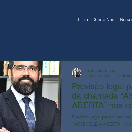
Início
Sobre Nós
Nossos
Pacelli ArrudaCosta
11 de abr. de 2022
3 min de 
Previsão legal p
da chamada “
ABERTA” nos c
Previsão legal para a realiz
“ASSEMBLEIA ABERTA” nos