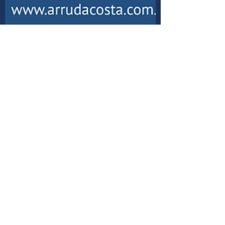
Pacelli ArrudaCosta
18 de set. de 2025
1 min de leitura
Dos Requisitos de Validade da
Assembleia Convocada para
Destituição do Síndico
Dos Requisitos de Validade da Assembleia
Convocada para Destituição do Síndico