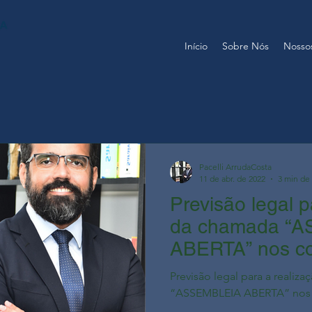
Início
Sobre Nós
Nossos
Pacelli ArrudaCosta
11 de abr. de 2022
3 min de 
Previsão legal p
da chamada “
ABERTA” nos c
Previsão legal para a realiz
“ASSEMBLEIA ABERTA” nos