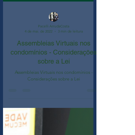
Pacelli ArrudaCosta
4 de mai. de 2022
3 min de leitura
Assembleias Virtuais nos
condomínios - Considerações
sobre a Lei
Assembleias Virtuais nos condomínios -
Considerações sobre a Lei