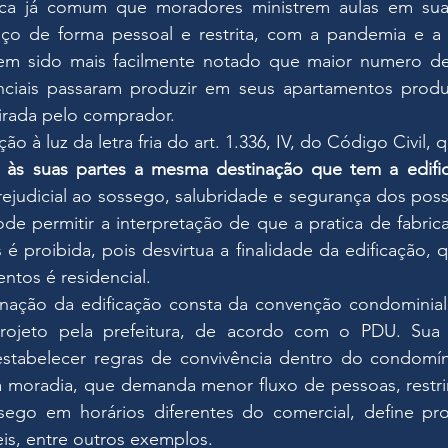
ica já comum que moradores ministrem aulas em suas
ço de forma pessoal e restrita, com a pandemia e a 
em sido mais facilmente notado que maior numero de
nciais passaram produzir em seus apartamentos produ
tirada pelo comprador.
ão à luz da letra fria do art. 1.336, IV, do Código Civil, q
 às suas partes a mesma destinação que tem a edifi
prejudicial ao sossego, salubridade e segurança dos poss
de permitir a interpretação de que a pratica de fabric
 proibida, pois desvirtua a finalidade da edificação, 
entos é residencial.
inação da edificação consta da convenção condominial 
ojeto pela prefeitura, de acordo com o PDU. Sua fi
estabelecer regras de convivência dentro do condomíni
 moradia, que demanda menor fluxo de pessoas, restrin
sego em horários diferentes do comercial, define pr
is, entre outros exemplos.