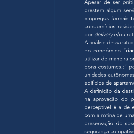
Apesar de ser prát
prestem algum servi
empregos formais t
condomínios reside
por 
delivery
 e/ou re
A análise dessa situaç
do condômino “
dar
utilizar de maneira 
bons costumes.;” po
unidades autônomas é
edifícios de apartam
A definição da dest
na aprovação do pr
perceptível é a de 
com a rotina de uma
preservação do sos
segurança compatíve