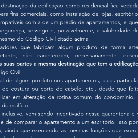
destinação da edificação como residencial fica vedada 
 fins comerciais, como instalação de lojas, escritórios,
ompatíveis com a de um prédio de apartamentos, e que 
gurança, sossego e, possivelmente, a salubridade do
esmo do Código Civil citado acima.
dores que fabricam algum produto de forma arte
retanto, não caracterizam, necessariamente, desc
s suas partes a mesma destinação que tem a edificação
igo Civil.
nal de algum produto nos apartamentos, aulas particula
 de costura ou corte de cabelo, etc., desde que feito
icar em alteração da rotina comum do condomínio, n
 do edifício.
 inclusive, vem sendo incentivado nessa quarentena e n
de de comparar o apartamento a um escritório. Isso por
, ainda que exercendo as mesmas funções que exercia 