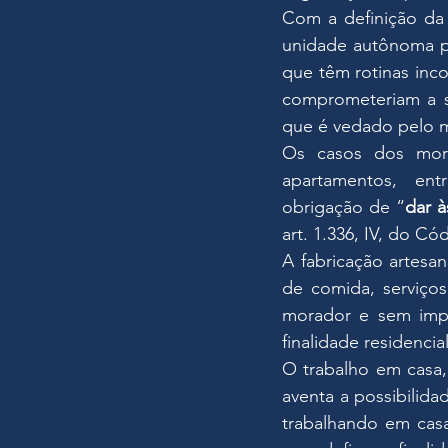
Com a definição da 
unidade autônoma para
que têm rotinas inc
comprometeriam a se
que é vedado pelo m
Os casos dos mora
apartamentos, ent
obrigação de “
dar à
art. 1.336, IV, do Cód
A fabricação artesa
de comida, serviços
morador e sem impl
finalidade residencial
O trabalho em casa,
aventa a possibilida
trabalhando em casa