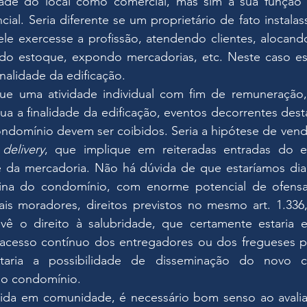
dade do local como comercial, mas sim a sua função p
ial. Seria diferente se um proprietário de fato instalass
le exercesse a profissão, atendendo clientes, alocando
ndo estoque, expondo mercadorias, etc. Neste caso est
inalidade da edificação.
e uma atividade individual com fim de remuneração, 
ua a finalidade da edificação, eventos decorrentes des
condomínio devem ser coibidos. Seria a hipótese de ven
 
delivery
, que implique em reiteradas entradas do e
te da mercadoria. Não há dúvida de que estaríamos dian
tina do condomínio, com enorme potencial de ofensa
s moradores, direitos previstos no mesmo art. 1.336,
evê o direito à salubridade, que certamente estaria 
acesso contínuo dos entregadores ou dos fregueses par
taria a possibilidade de disseminação do novo co
o condomínio.
a em comunidade, é necessário bom senso ao avaliar 