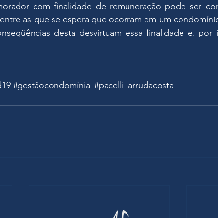
morador com finalidade de remuneração pode ser com
ntre as que se espera que ocorram em um condomínio r
seqüências desta desvirtuam essa finalidade e, por i
d19
#gestãocondomínial
#pacelli_arrudacosta