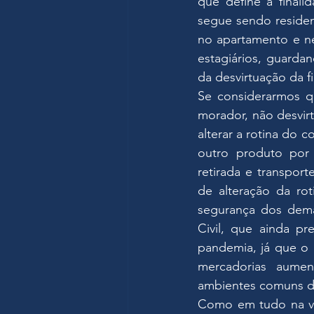
que define a finali
segue sendo residenc
no apartamento e ne
estagiários, guarda
da desvirtuação da f
Se considerarmos qu
morador, não desvirt
alterar a rotina do 
outro produto por
retirada e transpor
de alteração da ro
segurança dos demai
Civil, que ainda pr
pandemia, já que o 
mercadorias aumen
ambientes comuns d
Como em tudo na vid