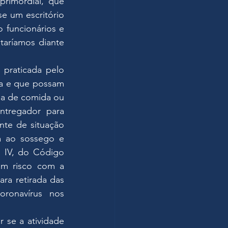
rimordial, que 
e um escritório 
 funcionários e 
aríamos diante 
praticada pelo 
ta e que possam 
da de comida ou 
ntregador para 
te de situação 
 ao sossego e 
 IV, do Código 
em risco com a 
a retirada das 
ronavírus nos 
se a atividade 