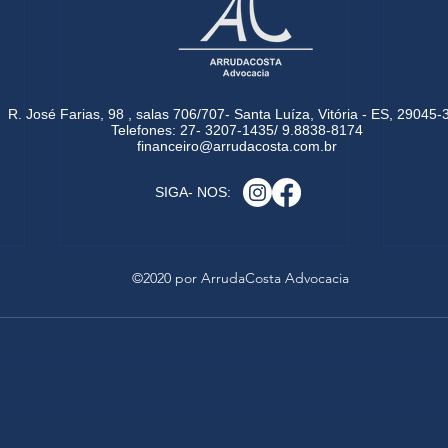
R. José Farias, 98 , salas 706/707- Santa Luíza, Vitória - ES, 29045-
Telefones: 27- 3207-1435/ 9.8838-8174
financeiro@arrudacosta.com.br
SIGA- NOS:
©2020 por ArrudaCosta Advocacia
Justiça determina a expulsão
CON