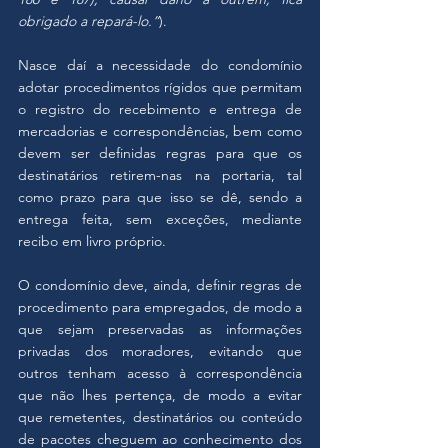
obrigado a repará-lo.”
). 
Nasce daí a necessidade do condomínio 
adotar procedimentos rígidos que permitam 
o registro do recebimento e entrega de 
mercadorias e correspondências, bem como 
devem ser definidas regras para que os 
destinatários retirem-nas na portaria, tal 
como prazo para que isso se dê, sendo a 
entrega feita, sem exceções, mediante 
recibo em livro próprio.
O condomínio deve, ainda, definir regras de 
procedimento para empregados, de modo a 
que sejam preservadas as informações 
privadas dos moradores, evitando que 
outros tenham acesso à correspondência 
que não lhes pertença, de modo a evitar 
que remetentes, destinatários ou conteúdo 
de pacotes cheguem ao conhecimento dos 