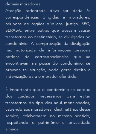
demais moradores.
Atenção redobrada deve ser dada às 
correspondências dirigidas a moradores, 
oriundas de órgãos públicos, justiça, SPC, 
SERASA, entre outras que possam causar 
transtornos ao destinatário, se divulgadas no 
condomínio. A comprovação da divulgação 
não autorizada de informações pessoais 
obtidas de correspondências que se 
encontravam na posse do condomínio, se 
provada tal situação, pode gerar direito a 
indenização para o morador ofendido.
É importante que o condomínio se cerque 
dos cuidados necessários para evitar 
transtornos do tipo dos aqui mencionados, 
cabendo aos moradores, destinatários desse 
serviço, colaborarem no mesmo sentido, 
respeitando o patrimônio e privacidade 
alheios.