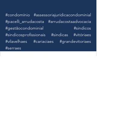
#condomínio
#assessoriajurídicacondominial
#pacelli_arrudacosta
#arrudacostaadvocacia
#gestãocondominial
#sindicos
#sindicosprofissionais
#sindicas
#vitóriaes
#vilavelhaes
#cariaciaes
#grandevitoriaes
#serraes
Responsabilidade por correspondencia recebidas na portaria do condominio
Ver tudo
Posts recentes