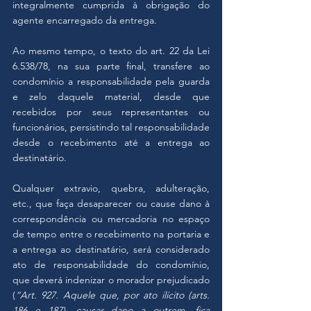
integralmente cumprida à obrigação do 
agente encarregado da entrega. 
Ao mesmo tempo, o texto do art. 22 da Lei 
6.538/78, na sua parte final, transfere ao 
condomínio a responsabilidade pela guarda 
e zelo daquele material, desde que 
recebidos por seus representantes ou 
funcionários, persistindo tal responsabilidade 
desde o recebimento até a entrega ao 
destinatário.
Qualquer extravio, quebra, adulteração, 
etc., que faça desaparecer ou cause dano à 
correspondência ou mercadoria no espaço 
de tempo entre o recebimento na portaria e 
a entrega ao destinatário, será considerado 
ato de responsabilidade do condomínio, 
que deverá indenizar o morador prejudicado 
(
“Art. 927. Aquele que, por ato ilícito (arts. 
186 e 187), causar dano a outrem, fica 